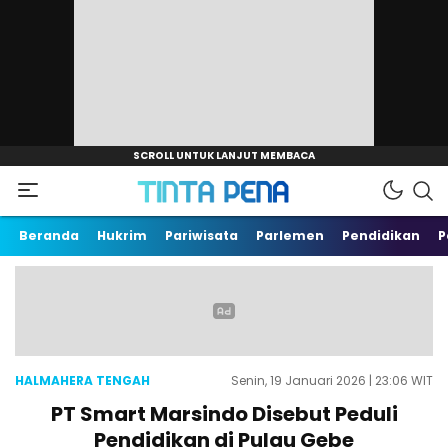
Beranda
Hukrim
Pariwisata
Parlemen
Pendidikan
P
HALMAHERA TENGAH
Senin, 19 Januari 2026 | 23:06 WIT
PT Smart Marsindo Disebut Peduli
Pendidikan di Pulau Gebe