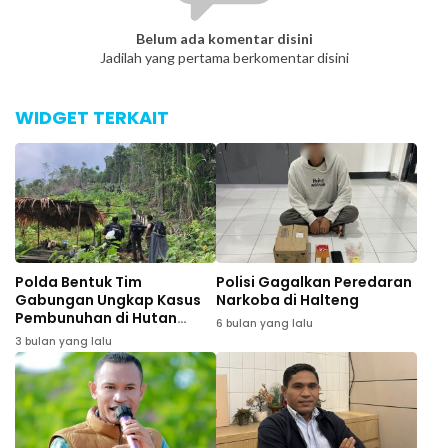
Belum ada komentar disini
Jadilah yang pertama berkomentar disini
WIDGET TERKAIT
Polda Bentuk Tim
Polisi Gagalkan Peredaran
Gabungan Ungkap Kasus
Narkoba di Halteng
Pembunuhan di Hutan
6 bulan yang lalu
Patani
3 bulan yang lalu