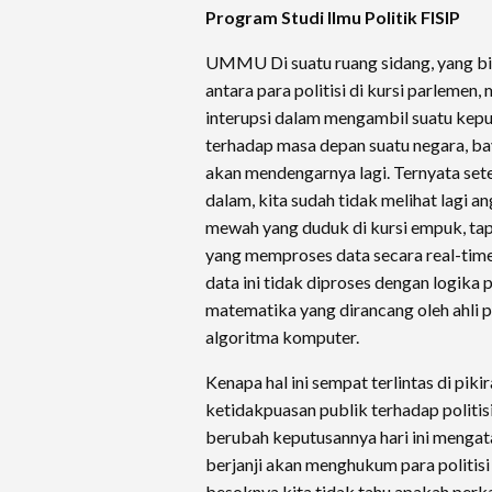
Program Studi Ilmu Politik FISIP
UMMU Di suatu ruang sidang, yang bi
antara para politisi di kursi parlemen
interupsi dalam mengambil suatu ke
terhadap masa depan suatu negara, ba
akan mendengarnya lagi. Ternyata setel
dalam, kita sudah tidak melihat lagi 
mewah yang duduk di kursi empuk, tapi
yang memproses data secara real-tim
data ini tidak diproses dengan logika 
matematika yang dirancang oleh ahl
algoritma komputer.
​Kenapa hal ini sempat terlintas di pik
ketidakpuasan publik terhadap politisi
berubah keputusannya hari ini mengat
berjanji akan menghukum para politisi
besoknya kita tidak tahu apakah perka