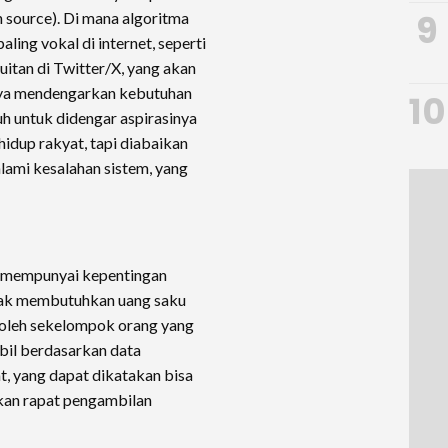
9
en source). Di mana algoritma
ing vokal di internet, seperti
itan di Twitter/X, yang akan
nya mendengarkan kebutuhan
10
uh untuk didengar aspirasinya
dup rakyat, tapi diabaikan
lami kesalahan sistem, yang
ak mempunyai kepentingan
tidak membutuhkan uang saku
p oleh sekelompok orang yang
bil berdasarkan data
t, yang dapat dikatakan bisa
akan rapat pengambilan