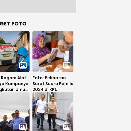
GET FOTO
: Ragam Alat
Foto: Pelipatan
ga Kampanye
Surat Suara Pemilu
ngkutan Umum
2024 di KPU
ng Pemilu
Jakarta Utara