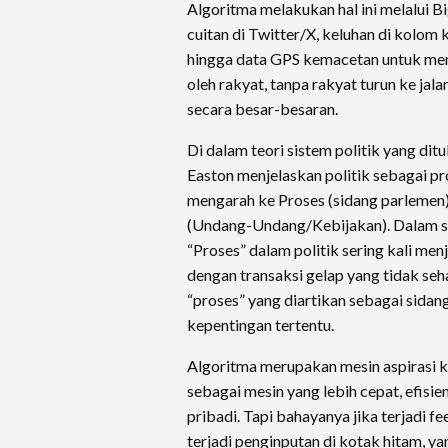
​Algoritma melakukan hal ini melalui B
cuitan di Twitter/X, keluhan di kolom
hingga data GPS kemacetan untuk men
oleh rakyat, tanpa rakyat turun ke ja
secara besar-besaran.
​Di dalam teori sistem politik yang dit
Easton menjelaskan politik sebagai pro
mengarah ke Proses (sidang parlemen)
(Undang-Undang/Kebijakan). Dalam sis
“Proses” dalam politik sering kali me
dengan transaksi gelap yang tidak seh
“proses” yang diartikan sebagai sidang
kepentingan tertentu.
​Algoritma merupakan mesin aspirasi k
sebagai mesin yang lebih cepat, efisie
pribadi. Tapi bahayanya jika terjadi f
terjadi penginputan di kotak hitam, y