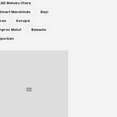
KAD Maluku Utara
 Smart Marshindo
Bayi
bran
Korupsi
mprov Malut
Bawaslu
aporkan