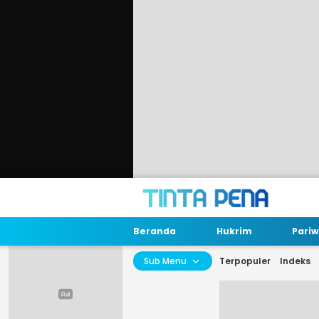
Beranda
Hukrim
Pariw
Sub Menu
Terpopuler
Indeks