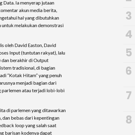
ig Data. Ia menyerap jutaan
 komentar akun media berita,
3
getahui hal yang dibutuhkan
lan untuk melakukan demonstrasi
4
ulis oleh David Easton, David
5
ses Input (tuntutan rakyat), lalu
 dan berakhir di Output
6
tem tradisional, di bagian
njadi “Kotak Hitam” yang penuh
arusnya menjadi bagian dari
 parlemen atau terjadi lobi-lobi
7
ita di parlemen yang ditawarkan
8
n, dan bebas dari kepentingan
eedback loop yang salah saat
ang barisan kodenya dapat