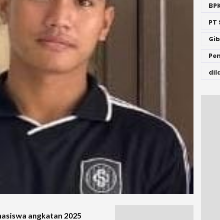
BP
PT
Gi
Pe
dil
asiswa angkatan 2025