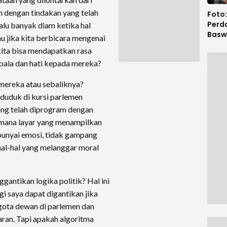
 dengan tindakan yang telah
Foto:
Perd
alu banyak diam ketika hal
Basw
lau jika kita berbicara mengenai
Med
 kita bisa mendapatkan rasa
epala dan hati kepada mereka?
mereka atau sebaliknya?
 duduk di kursi parlemen
yang telah diprogram dengan
 mana layar yang menampilkan
punyai emosi, tidak gampang
hal-hal yang melanggar moral
antikan logika politik? Hal ini
i saya dapat digantikan jika
gota dewan di parlemen dan
ran. Tapi apakah algoritma