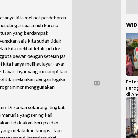
asanya kita melihat perdebatan
WID
, mendengar suara riuh karena
putusan yang berdampak
yangkan saja kita sudah tidak
ah kita melihat lebih jauh ke
anggota dewan dengan setelan jas
 kita hanya melihat layar-layar
e. Layar-layar yang menampilkan
politik, melainkan dengan logika
Foto
i programmer menggunakan
Pera
di A
Jela
iran? Di zaman sekarang, tingkat
 manusia yang sering kali
akan tidak akan korupsi dan
 yang melakukan korupsi, tapi
taan yang dilontarkan dari