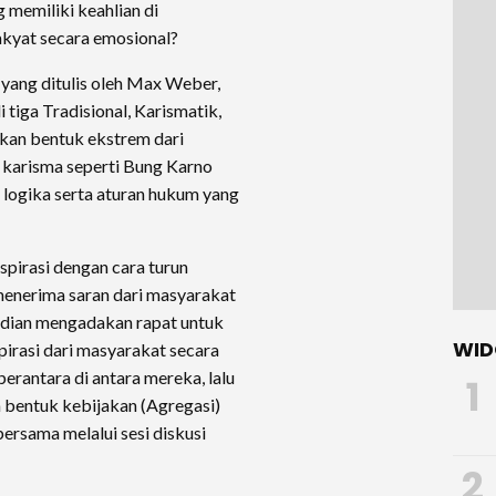
 memiliki keahlian di
akyat secara emosional?
 yang ditulis oleh Max Weber,
iga Tradisional, Karismatik,
kan bentuk ekstrem dari
h karisma seperti Bung Karno
uh logika serta aturan hukum yang
pirasi dengan cara turun
menerima saran dari masyarakat
mudian mengadakan rapat untuk
WID
irasi dari masyarakat secara
erantara di antara mereka, lalu
1
bentuk kebijakan (Agregasi)
ersama melalui sesi diskusi
2